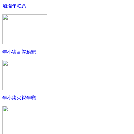
加瑞年糕条
年小柒高粱糍粑
年小柒火锅年糕